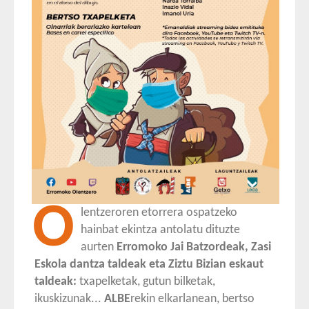
O
lentzeroren etorrera ospatzeko
hainbat ekintza antolatu dituzte
aurten
Erromoko Jai Batzordeak, Zasi
Eskola dantza taldeak eta Ziztu Bizian eskaut
taldeak:
txapelketak, gutun bilketak,
ikuskizunak...
ALBE
rekin elkarlanean, bertso