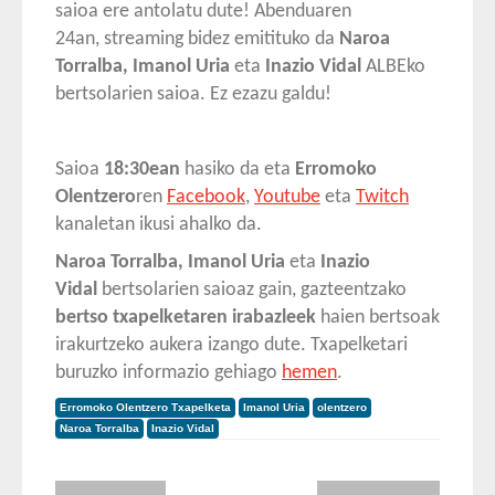
saioa ere antolatu dute! Abenduaren
24an, streaming bidez emitituko da
Naroa
Torralba, Imanol Uria
eta
Inazio Vidal
ALBEko
bertsolarien saioa. Ez ezazu galdu!
Saioa
18:30ean
hasiko da eta
Erromoko
Olentzero
ren
Facebook
,
Youtube
eta
Twitch
kanaletan ikusi ahalko da.
Naroa Torralba, Imanol Uria
eta
Inazio
Vidal
bertsolarien saioaz gain, gazteentzako
bertso txapelketaren irabazleek
haien bertsoak
irakurtzeko aukera izango dute. Txapelketari
buruzko informazio gehiago
hemen
.
Erromoko Olentzero Txapelketa
Imanol Uria
olentzero
Naroa Torralba
Inazio Vidal