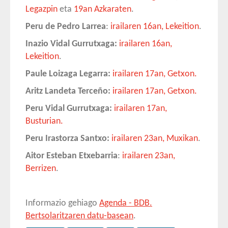
Legazpin
eta
19an Azkaraten
.
Peru de Pedro Larrea
:
irailaren 16an, Lekeition
.
Inazio Vidal Gurrutxaga:
irailaren 16an,
Lekeition
.
Paule Loizaga Legarra:
irailaren 17an, Getxon.
Aritz Landeta Terceño:
irailaren 17an, Getxon.
Peru Vidal Gurrutxaga:
irailaren 17an,
Busturian.
Peru Irastorza Santxo:
irailaren 23an, Muxikan
.
Aitor Esteban Etxebarria
:
irailaren 23an,
Berrizen
.
Informazio gehiago
Agenda - BDB.
Bertsolaritzaren datu-basean
.