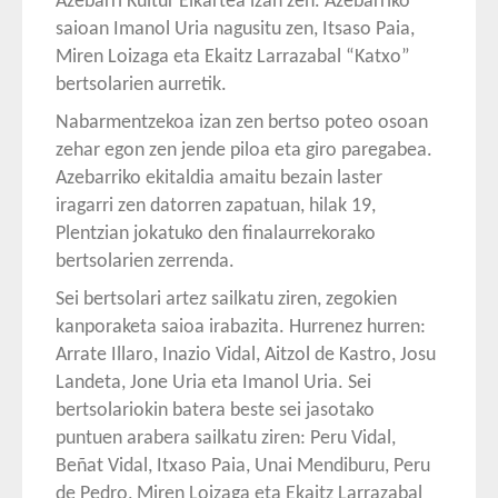
Azebarri Kultur Elkartea izan zen. Azebarriko
saioan Imanol Uria nagusitu zen, Itsaso Paia,
Miren Loizaga eta Ekaitz Larrazabal “Katxo”
bertsolarien aurretik.
Nabarmentzekoa izan zen bertso poteo osoan
zehar egon zen jende piloa eta giro paregabea.
Azebarriko ekitaldia amaitu bezain laster
iragarri zen datorren zapatuan, hilak 19,
Plentzian jokatuko den finalaurrekorako
bertsolarien zerrenda.
Sei bertsolari artez sailkatu ziren, zegokien
kanporaketa saioa irabazita. Hurrenez hurren:
Arrate Illaro, Inazio Vidal, Aitzol de Kastro, Josu
Landeta, Jone Uria eta Imanol Uria. Sei
bertsolariokin batera beste sei jasotako
puntuen arabera sailkatu ziren: Peru Vidal,
Beñat Vidal, Itxaso Paia, Unai Mendiburu, Peru
de Pedro, Miren Loizaga eta Ekaitz Larrazabal