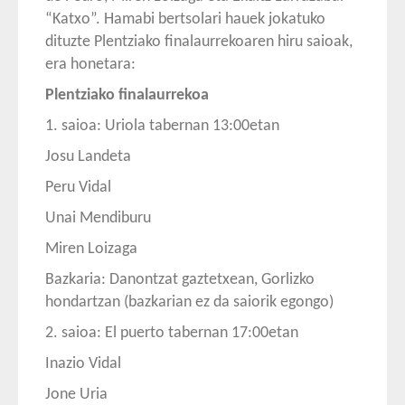
“Katxo”. Hamabi bertsolari hauek jokatuko
dituzte Plentziako finalaurrekoaren hiru saioak,
era honetara:
Plentziako finalaurrekoa
1. saioa: Uriola tabernan 13:00etan
Josu Landeta
Peru Vidal
Unai Mendiburu
Miren Loizaga
Bazkaria: Danontzat gaztetxean, Gorlizko
hondartzan (bazkarian ez da saiorik egongo)
2. saioa: El puerto tabernan 17:00etan
Inazio Vidal
Jone Uria