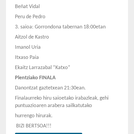
Beñat Vidal
Peru de Pedro
3. saioa: Gorrondona tabernan 18:00etan
Aitzol de Kastro
Imanol Uria
Itxaso Paia
Ekaitz Larrazabal “Katxo”
Plentziako FINALA
Danontzat gaztetxean 21:30ean.
Finalaurreko hiru saioetako irabazleak, gehi
puntuazioaren arabera sailkatutako
hurrengo hirurak.
BIZI BERTSOA!!!