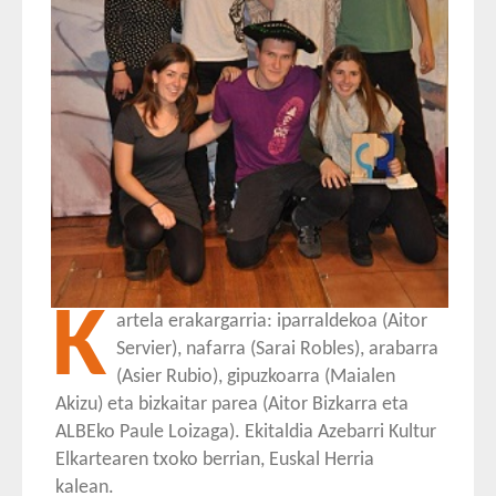
K
artela erakargarria: iparraldekoa (Aitor
Servier), nafarra (Sarai Robles), arabarra
(Asier Rubio), gipuzkoarra (Maialen
Akizu) eta bizkaitar parea (Aitor Bizkarra eta
ALBEko Paule Loizaga). Ekitaldia Azebarri Kultur
Elkartearen txoko berrian, Euskal Herria
kalean.