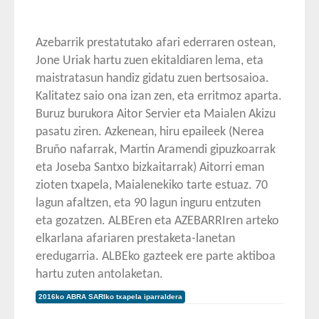
Azebarrik prestatutako afari ederraren ostean,
Jone Uriak hartu zuen ekitaldiaren lema, eta
maistratasun handiz gidatu zuen bertsosaioa.
Kalitatez saio ona izan zen, eta erritmoz aparta.
Buruz burukora Aitor Servier eta Maialen Akizu
pasatu ziren. Azkenean, hiru epaileek (Nerea
Bruño nafarrak, Martin Aramendi gipuzkoarrak
eta Joseba Santxo bizkaitarrak) Aitorri eman
zioten txapela, Maialenekiko tarte estuaz. 70
lagun afaltzen, eta 90 lagun inguru entzuten
eta gozatzen. ALBEren eta AZEBARRIren arteko
elkarlana afariaren prestaketa-lanetan
eredugarria. ALBEko gazteek ere parte aktiboa
hartu zuten antolaketan.
2016ko ABRA SARIko txapela iparraldera