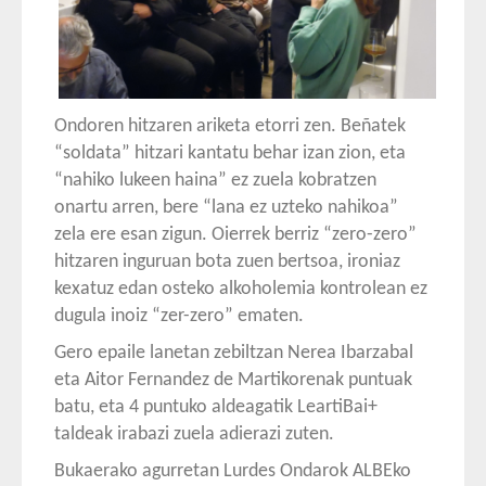
Ondoren hitzaren ariketa etorri zen. Beñatek
“soldata” hitzari kantatu behar izan zion, eta
“nahiko lukeen haina” ez zuela kobratzen
onartu arren, bere “lana ez uzteko nahikoa”
zela ere esan zigun. Oierrek berriz “zero-zero”
hitzaren inguruan bota zuen bertsoa, ironiaz
kexatuz edan osteko alkoholemia kontrolean ez
dugula inoiz “zer-zero” ematen.
Gero epaile lanetan zebiltzan Nerea Ibarzabal
eta Aitor Fernandez de Martikorenak puntuak
batu, eta 4 puntuko aldeagatik LeartiBai+
taldeak irabazi zuela adierazi zuten.
Bukaerako agurretan Lurdes Ondarok ALBEko