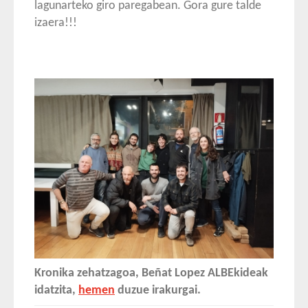
lagunarteko giro paregabean. Gora gure talde
izaera!!!
Kronika zehatzagoa, Beñat Lopez ALBEkideak
idatzita,
hemen
duzue irakurgai.