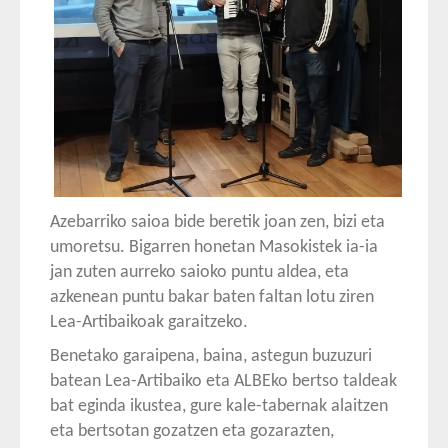
Azebarriko saioa bide beretik joan zen, bizi eta
umoretsu. Bigarren honetan Masokistek ia-ia
jan zuten aurreko saioko puntu aldea, eta
azkenean puntu bakar baten faltan lotu ziren
Lea-Artibaikoak garaitzeko.
Benetako garaipena, baina, astegun buzuzuri
batean Lea-Artibaiko eta ALBEko bertso taldeak
bat eginda ikustea, gure kale-tabernak alaitzen
eta bertsotan gozatzen eta gozarazten,