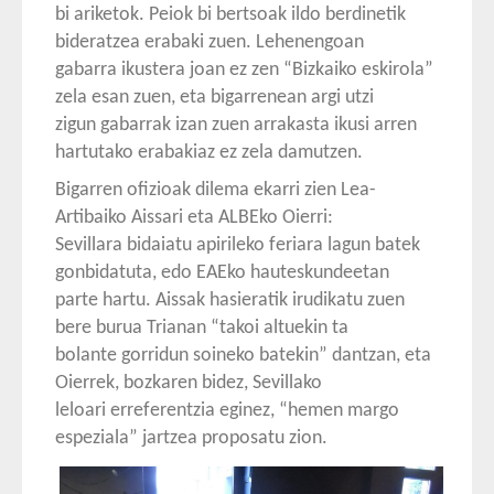
bi ariketok. Peiok bi bertsoak ildo berdinetik
bideratzea erabaki zuen. Lehenengoan
gabarra ikustera joan ez zen “Bizkaiko eskirola”
zela esan zuen, eta bigarrenean argi utzi
zigun gabarrak izan zuen arrakasta ikusi arren
hartutako erabakiaz ez zela damutzen.
Bigarren ofizioak dilema ekarri zien Lea-
Artibaiko Aissari eta ALBEko Oierri:
Sevillara bidaiatu apirileko feriara lagun batek
gonbidatuta, edo EAEko hauteskundeetan
parte hartu. Aissak hasieratik irudikatu zuen
bere burua Trianan “takoi altuekin ta
bolante gorridun soineko batekin” dantzan, eta
Oierrek, bozkaren bidez, Sevillako
leloari erreferentzia eginez, “hemen margo
espeziala” jartzea proposatu zion.