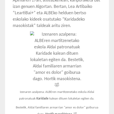
Apirilaren 17an, asteazkenean, kanporaketa bat
izan genuen Algortan. Bertan, Lea Artibaiko
“LeartiBai+” eta ALBEko helduen bertso
eskolako kideek osatutako “Karidadeko
masokistak” taldeak aritu ziren.
Izenaren azalpena: ALBEren martitzenetako eskola Aldai
patronatuak
Karidade
kalean dituen lokaletan egiten da.
Bestetik, Aldai familiaren armarrian "amor es dolor" goiburua