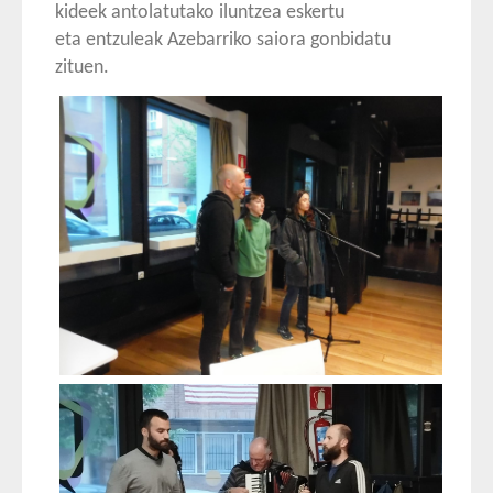
kideek antolatutako iluntzea eskertu
eta entzuleak Azebarriko saiora gonbidatu
zituen.