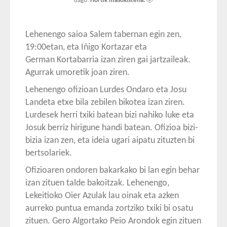
dago.
Hortik masokistena.
🤣
Lehenengo saioa Salem tabernan egin zen,
19:00etan, eta Iñigo Kortazar eta
German Kortabarria izan ziren gai jartzaileak.
Agurrak umoretik joan ziren.
Lehenengo ofizioan Lurdes Ondaro eta Josu
Landeta etxe bila zebilen bikotea izan ziren.
Lurdesek herri txiki batean bizi nahiko luke eta
Josuk berriz hirigune handi batean. Ofizioa bizi-
bizia izan zen, eta ideia ugari aipatu zituzten bi
bertsolariek.
Ofizioaren ondoren bakarkako bi lan egin behar
izan zituen talde bakoitzak. Lehenengo,
Lekeitioko Oier Azulak lau oinak eta azken
aurreko puntua emanda zortziko txiki bi osatu
zituen. Gero Algortako Peio Arondok egin zituen