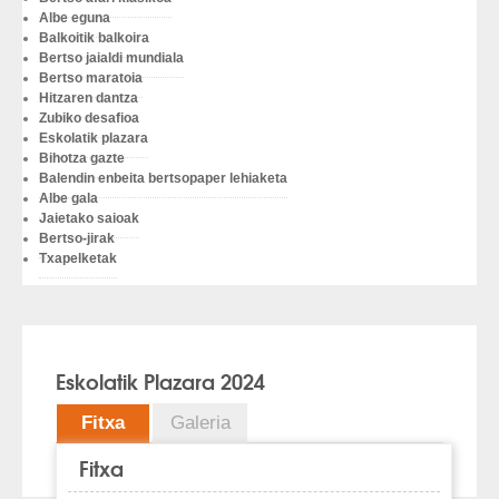
Albe eguna
Balkoitik balkoira
Bertso jaialdi mundiala
Bertso maratoia
Hitzaren dantza
Zubiko desafioa
Eskolatik plazara
Bihotza gazte
Balendin enbeita bertsopaper lehiaketa
Albe gala
Jaietako saioak
Bertso-jirak
Txapelketak
Eskolatik Plazara 2024
Fitxa
Galeria
Fitxa