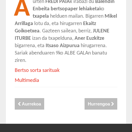
A
urten
FREDI PAIA
k irabazi du
Balendin
Enbeita bertsopaper lehiaketa
ko
txapela
helduen mailan. Bigarren
Mikel
Arrillaga
lotu da, eta hirugarren
Ekaitz
Goikoetxea
. Gazteen sailean, berriz,
JULENE
ITURBE
izan da txapelduna,
Aner Euzkitze
bigarrena, eta
Itsaso Aizpurua
hirugarrena.
Sariak abenduaren 9ko ALBE GALAn banatu
ziren.
Bertso sorta sarituak
Multimedia
Aurrekoa
Hurrengoa