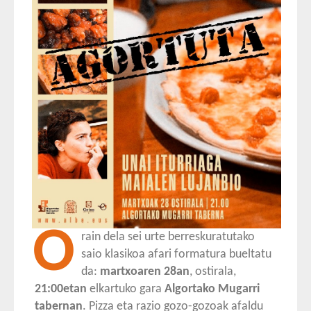
O
rain dela sei urte berreskuratutako
saio klasikoa afari formatura bueltatu
da:
martxoaren 28an
, ostirala,
21:00etan
elkartuko gara
Algortako Mugarri
tabernan
. Pizza eta razio gozo-gozoak afaldu