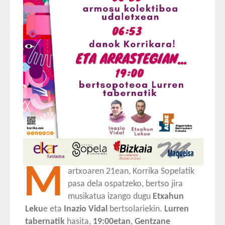
M
artxoaren 21ean, Korrika Sopelatik
pasa dela ospatzeko, bertso jira
musikatua izango dugu
Etxahun
Leku
e eta
Inazio Vidal
bertsolariekin.
Lurren
tabernatik
hasita,
19:00etan
,
Gentzane