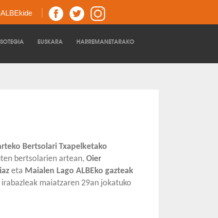
z ALBEkide
TSOTEGIA
EUSKARA
HARREMANETARAKO
arteko Bertsolari Txapelketako
uten bertsolarien artean,
Oier
iaz
eta
Maialen Lago ALBEko gazteak
 irabazleak maiatzaren 29an jokatuko