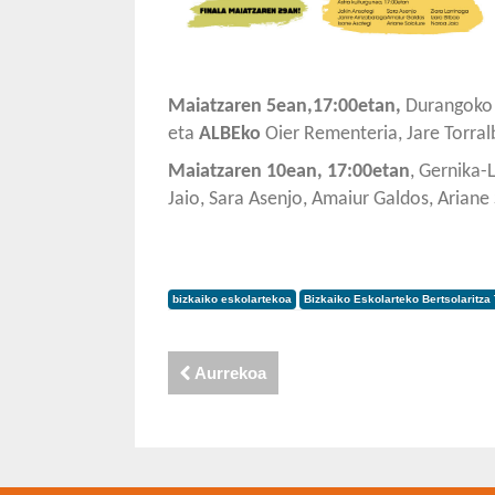
Maiatzaren 5ean,17:00etan,
Durangok
eta
ALBEko
Oier Rementeria, Jare Torral
Maiatzaren 10ean, 17:00etan
, Gernika
Jaio, Sara Asenjo, Amaiur Galdos, Ariane 
bizkaiko eskolartekoa
Bizkaiko Eskolarteko Bertsolaritza
Aurrekoa