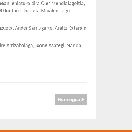
txean
lehiatuko dira Oier Mendiolagoitia,
BEko
June Diaz eta Maialen Lago
zueta, Ander Sarriugarte, Araitz Katarain
ire Arrizabalaga, Ixone Asategi, Narioa
Hurrengoa