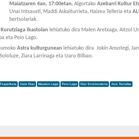
Maiatzaren 4an, 17:00etan
, Algortako
Azebarri Kultur E
Unai Intxausti, Maddi Askaiturrieta, Haizea Telleria eta
AL
bertsolariak.
o
Kurutziaga Ikastolan
lehiatuko dira Malen Aretxaga, Aitzol Un
ba eta Peio Lago.
-Lumoko
Astra kulturgunean
lehiatuko dira Jokin Ansotegi, Jan
Sololuze, Ziara Larrinaga eta Izaro BIlbao.
 Txapelketa
June Diaz
Maialen Lago
Peio Lago
Oier Errementeria
Jare Torralba