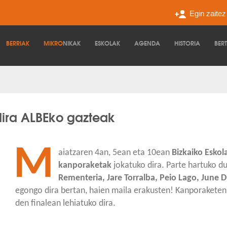
Egin zaite
BERRIAK
MIKRO
NIKAK
ESKOLAK
AGENDA
HISTORIA
BER
dira ALBEko gazteak
M
aiatzaren 4an, 5ean eta 10ean
Bizkaiko Eskol
kanporaketak
jokatuko dira. Parte hartuko d
Rementeria, Jare Torralba, Peio Lago, June D
egongo dira bertan, haien maila erakusten! Kanporaketen
den finalean lehiatuko dira.