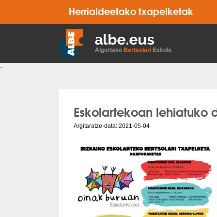
Herrialdeetako txapelketak
-
Eskolartekoan lehiatuko 
Argitaratze-data: 2021-05-04