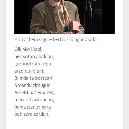
Horra, beraz, gure bertsozko agur apala:
Oikiako Iñaxi,
bertsotan ahaldun,
guztiontzat eredu
atzo eta egun.
Bi mila ta bostean
omendu zintugun
AHOBI bat emanez,
merezi baiztendun,
baina izango gara
beti zure zordun!