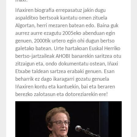
Iñaxi!
Iñaxiren biografia errepasatuz jakin dugu
aspalditxo bertsoak kantatu omen zituela
Algortan, herri mezaren batean edo. Baina guk
aurrez aurre ezagutu 2005eko abenduan egin
genuen, 2000tik urtero egin ohi dugun bertso
galetako batean. Urte hartakoan Euskal Herriko
bertso-jartzaileak AHOBI banarekin saritzea otu
zitzaigun eta, ondo dokumentatu ostean, Iñaxi
Etxabe taldean sartzea erabaki genuen. Esan
beharrik ez dago ikaragarri gozatu genuela
Iñaxiren kontu eta kantuekin, bai eta beraren
berezko zalotasun eta dotoreziarekin ere!