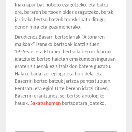
Iñaxi apur bat hobeto ezagutzeko, eta batez
ere, beraren bertsoen bidez ezagutzeko, berak
jarritako bertso batzuk transkribatu ditugu,
denon mira eta gozamenerako.
Dirudienez Basarri bertsolariak “Aitonaren
malkoak” izeneko bertsoak idatzi zituen
1955ean, eta Etxaberi bertsolari errezildarrak
idatzitako bertso haietan emakumeen inguruan
esaten zituenak ez zitzaizkion batere gustatu.
Halaxe bada, zer egingo eta hori dela-eta
Baserriri bertso batzuk jartzea pentsatu zuen.
Pentsatu eta egin! Urte berean idatzi zituen,
Baserriri erantzunez, sei bertso antologiko
hauek.
Sakatu hemen
bertsoetara joateko.