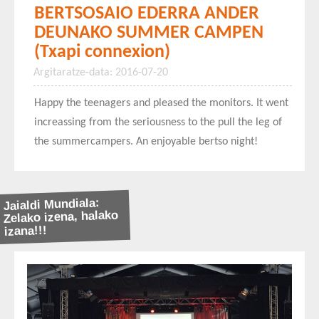
BERTSOSAIO EDERRA ANDER
DEUNAKO SUMMER CAMPEN
(Txapi connexion)
Argitaratze-data: 2016-07-20
Happy the teenagers and pleased the monitors. It went
increassing from the seriousness to the pull the leg of
the summercampers. An enjoyable bertso night!
Jaialdi Mundiala:
Zelako izena, halako
izana!!!