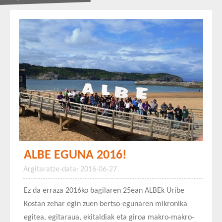
ALBE EGUNA 2016!
Argitaratze-data: 2016-06-27
Ez da erraza 2016ko bagilaren 25ean ALBEk Uribe
Kostan zehar egin zuen bertso-egunaren mikronika
egitea, egitaraua, ekitaldiak eta giroa makro-makro-