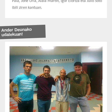
Paia, Jone Uria, Alaia Martin, Igor Elortza eta Julio Soto
ibili ziren kantuan.
Ander Deunako
udalekuan!