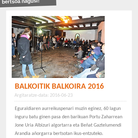
bertsoa nagusi!
BALKOITIK BALKOIRA 2016
Argitaratze-data: 2016-06-23
Eguraldiaren aurreikuspenari muzin eginez, 60 lagun
inguru batu ginen pasa den barikuan Portu Zaharrean
Jone Uria Albizuri algortarra eta Beñat Gaztelumendi
Arandia añorgarra bertsotan ikus-entzuteko.