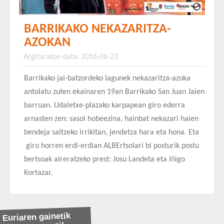
BARRIKAKO NEKAZARITZA-
AZOKAN
Argitaratze-data: 2016-06-23
Barrikako jai-batzordeko lagunek nekazaritza-azoka
antolatu zuten ekainaren 19an Barrikako San Juan Jaien
barruan. Udaletxe-plazako karpapean giro ederra
arnasten zen: sasoi hobeezina, hainbat nekazari haien
bendeja saltzeko irrikitan, jendetza hara eta hona. Eta
giro horren erdi-erdian ALBErtsolari bi posturik postu
bertsoak aireratzeko prest: Josu Landeta eta Iñigo
Kortazar.
Euriaren gainetik