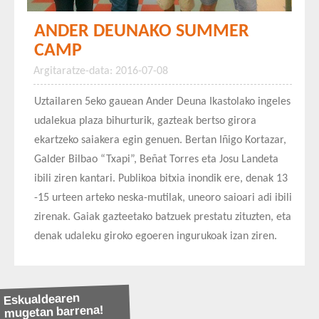
ANDER DEUNAKO SUMMER
CAMP
Argitaratze-data: 2016-07-08
Uztailaren 5eko gauean Ander Deuna Ikastolako ingeles
udalekua plaza bihurturik, gazteak bertso girora
ekartzeko saiakera egin genuen. Bertan Iñigo Kortazar,
Galder Bilbao “Txapi”, Beñat Torres eta Josu Landeta
ibili ziren kantari. Publikoa bitxia inondik ere, denak 13
-15 urteen arteko neska-mutilak, uneoro saioari adi ibili
zirenak. Gaiak gazteetako batzuek prestatu zituzten, eta
denak udaleku giroko egoeren ingurukoak izan ziren.
Eskualdearen
mugetan barrena!