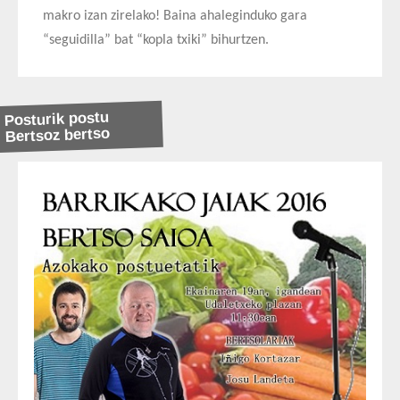
makro izan zirelako! Baina ahaleginduko gara
“seguidilla” bat “kopla txiki” bihurtzen.
Posturik postu
Bertsoz bertso