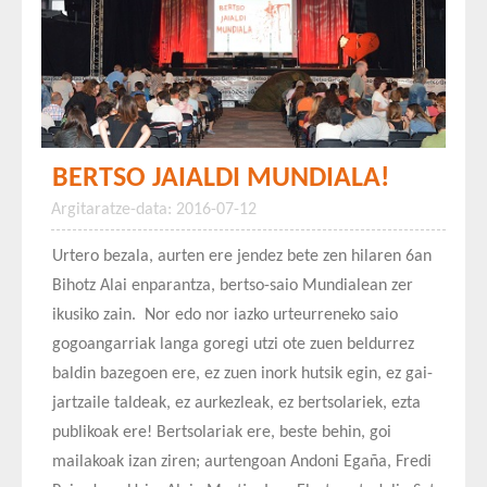
BERTSO JAIALDI MUNDIALA!
Argitaratze-data: 2016-07-12
Urtero bezala, aurten ere jendez bete zen hilaren 6an
Bihotz Alai enparantza, bertso-saio Mundialean zer
ikusiko zain. Nor edo nor iazko urteurreneko saio
gogoangarriak langa goregi utzi ote zuen beldurrez
baldin bazegoen ere, ez zuen inork hutsik egin, ez gai-
jartzaile taldeak, ez aurkezleak, ez bertsolariek, ezta
publikoak ere! Bertsolariak ere, beste behin, goi
mailakoak izan ziren; aurtengoan Andoni Egaña, Fredi