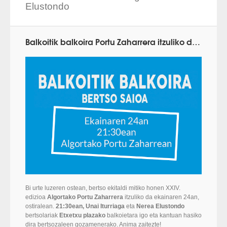
Elustondo
Balkoitik balkoira Portu Zaharrera itzuliko da ekainaren 24an
Bi urte luzeren ostean, bertso ekitaldi mitiko honen XXIV.
edizioa
Algortako Portu Zaharrera
itzuliko da ekainaren 24an,
ostiralean.
21:30ean, Unai Iturriaga
eta
Nerea Elustondo
bertsolariak
Etxetxu plazako
balkoietara igo eta kantuan hasiko
dira bertsozaleen gozamenerako. Anima zaitezte!