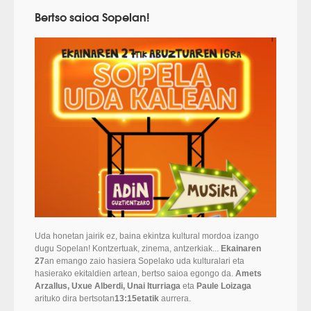
Bertso saioa Sopelan!
Uda honetan jairik ez, baina ekintza kultural mordoa izango
dugu Sopelan! Kontzertuak, zinema, antzerkiak...
Ekainaren
27
an emango zaio hasiera Sopelako uda kulturalari eta
hasierako ekitaldien artean, bertso saioa egongo da.
Amets
Arzallus, Uxue Alberdi, Unai Iturriaga
eta
Paule Loizaga
arituko dira bertsotan
13:15etatik
aurrera.