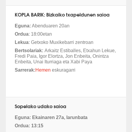
KOPLA BARIK: Bizkaiko txapeldunen saioa
Eguna:
Abenduaren 20an
Ordua
: 18:00etan
Lekua
: Getxoko Muxikebarri zentroan
Bertsolariak:
Arkaitz Estiballes, Etxahun Lekue,
Fredi Paia, Igor Elortza, Jon Enbeita, Onintza
Enbeita, Unai Iturriaga eta Xabi Paya
Sarrerak:
Hemen
eskuragarri
Sopelako udako saioa
Eguna: Ekainaren 27a, larunbata
Ordua: 13:15