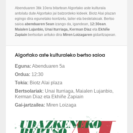
Abenduaren 3tik 10era bitartean Algortako aste kulturala
antolatu dute Algortako jai batzordeko kideek. Biotz Alai plazan
egingo dira egunetako kontzetu, tailer eta bestelakoak. Bertso
saioa
abenduaren 5ean
izango da, igandean,
12:30ean
.
Maialen Lujanbio, Unai Iturriaga, Kerman Diaz
eta
Ekhiñe
Zapiain
bertsotan arituko dira
Miren Loizagaren
gidaritzapean.
Algortako aste kulturaleko bertso saioa
Eguna:
Abenduaren 5a
Ordua:
12:30
Tokia:
Biotz Alai plaza
Bertsolariak:
Unai Iturriaga, Maialen Lujanbio,
Kerman Diaz eta Ekhiñe Zapiain
Gai-jartzailea:
Miren Loizaga