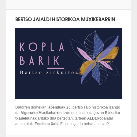
BERTSO JAIALDI HISTORIKOA MUXIKEBARRIN
Datorren domekan,
abenduak 20
, bertso saio historikoa izango
da
Algortako Muxikebarrin
. Izan ere, bizirik dagozan
Bizkaiko
txapeldunak
arituko dira bertsotan, tartean
ALBEko
paiatar
anaia biak,
Fredi eta Xabi
. Eta zuk galdu behar al duzu?