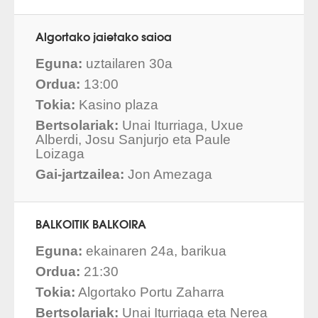
Algortako jaietako saioa
Eguna:
uztailaren 30a
Ordua:
13:00
Tokia:
Kasino plaza
Bertsolariak:
Unai Iturriaga, Uxue
Alberdi, Josu Sanjurjo eta Paule
Loizaga
Gai-jartzailea:
Jon Amezaga
BALKOITIK BALKOIRA
Eguna:
ekainaren 24a, barikua
Ordua:
21:30
Tokia:
Algortako Portu Zaharra
Bertsolariak:
Unai Iturriaga eta Nerea