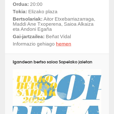
Ordua:
20:00
Tokia:
Elizako plaza
Bertsolariak:
Aitor Etxebarriazarraga,
Maddi Ane Txoperena, Saioa Alkaiza
eta Andoni Egaña
Gai-jartzailea:
Beñat Vidal
Informazio gehiago
hemen
Igandean bertso saioa Sopelako jaietan