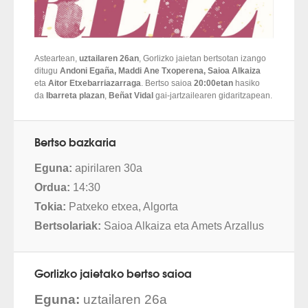
Asteartean,
uztailaren 26an
, Gorlizko jaietan bertsotan izango
ditugu
Andoni Egaña, Maddi Ane Txoperena, Saioa Alkaiza
eta
Aitor Etxebarriazarraga
. Bertso saioa
20:00etan
hasiko
da
Ibarreta plazan
,
Beñat Vidal
gai-jartzailearen gidaritzapean.
Bertso bazkaria
Eguna:
apirilaren 30a
Ordua:
14:30
Tokia:
Patxeko etxea, Algorta
Bertsolariak:
Saioa Alkaiza eta Amets Arzallus
Gorlizko jaietako bertso saioa
Eguna:
uztailaren 26a