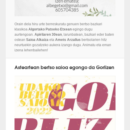
Orain dela hiru urte berreskuratu genuen bertso bazkari
klasikoa
Algortako Patxeko Etxean
egingo dugu
aurtengoan.
Apirilaren 30ean
, larunbatean, bazkari eder baten
ostean
Saioa Alkaiza
eta
Amets Arzallus
bertsolarien hitz
neurtuekin gozatzeko aukera izango dugu. Animatu eta eman
izena lehenbailehen!
Asteartean bertso saioa egongo da Gorlizen