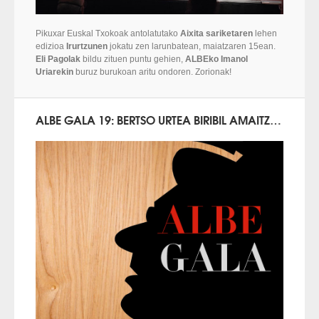
Pikuxar Euskal Txokoak antolatutako
Aixita sariketaren
lehen
edizioa
Irurtzunen
jokatu zen larunbatean, maiatzaren 15ean.
Eli Pagolak
bildu zituen puntu gehien,
ALBEko Imanol
Uriarekin
buruz burukoan aritu ondoren. Zorionak!
ALBE GALA 19: BERTSO URTEA BIRIBIL AMAITZEKO PLANIK OOONENA!!!