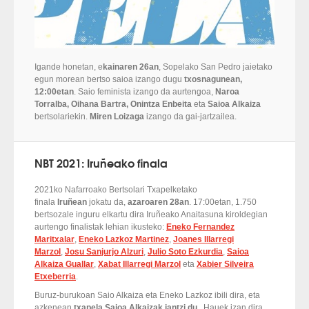
Igande honetan, e
kainaren 26an
, Sopelako San Pedro jaietako
egun morean bertso saioa izango dugu
txosnagunean,
12:00etan
. Saio feminista izango da aurtengoa,
Naroa
Torralba, Oihana Bartra, Onintza Enbeita
eta
Saioa Alkaiza
bertsolariekin.
Miren Loizaga
izango da gai-jartzailea.
NBT 2021: Iruñeako finala
2021ko Nafarroako Bertsolari Txapelketako
finala
Iruñean
jokatu da,
azaroaren 28an
. 17:00etan, 1.750
bertsozale inguru elkartu dira Iruñeako Anaitasuna kiroldegian
aurtengo finalistak lehian ikusteko:
Eneko Fernandez
Maritxalar
,
Eneko Lazkoz Martinez
,
Joanes Illarregi
Marzol
,
Josu Sanjurjo Alzuri
,
Julio Soto Ezkurdia
,
Saioa
Alkaiza Guallar
,
Xabat Illarregi Marzol
eta
Xabier Silveira
Etxeberria
.
Buruz-burukoan Saio Alkaiza eta Eneko Lazkoz ibili dira, eta
azkenean
txapela Saioa Alkaizak jantzi du.
Hauek izan dira