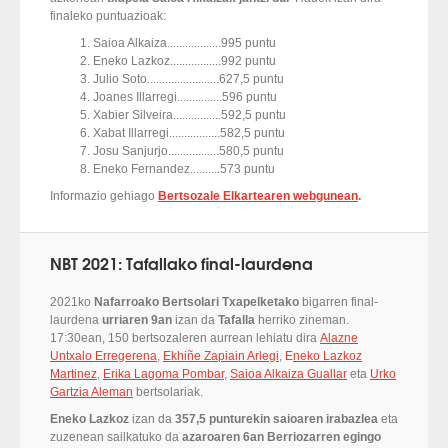
finaleko puntuazioak:
1. Saioa Alkaiza..................995 puntu
2. Eneko Lazkoz.................992 puntu
3. Julio Soto........................627,5 puntu
4. Joanes Illarregi...............596 puntu
5. Xabier Silveira................592,5 puntu
6. Xabat Illarregi.................582,5 puntu
7. Josu Sanjurjo.................580,5 puntu
8. Eneko Fernandez..........573 puntu
Informazio gehiago
Bertsozale Elkartearen webgunean
.
NBT 2021: Tafallako final-laurdena
2021ko
Nafarroako Bertsolari Txapelketako
bigarren final-
laurdena
urriaren 9an
izan da
Tafalla
herriko zineman.
17:30ean, 150 bertsozaleren aurrean lehiatu dira
Alazne
Untxalo Erregerena
,
Ekhiñe Zapiain Arlegi
,
E
neko Lazkoz
Martinez
,
Erika Lagoma Pombar
,
Saioa Alkaiza Guallar
eta
Urko
Gartzia Aleman
bertsolariak.
Eneko Lazkoz
izan da
357,5
punturekin saioaren irabazlea
eta
zuzenean sailkatuko da
azaroaren 6an Berriozarren egingo