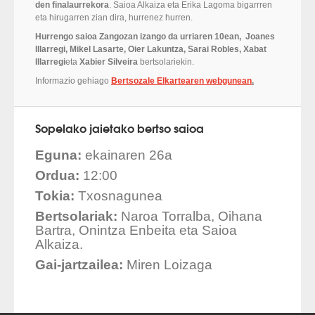
den finalaurrekora
. Saioa Alkaiza eta Erika Lagoma bigarrren
eta hirugarren zian dira, hurrenez hurren.
Hurrengo saioa Zangozan izango da urriaren 10ean, Joanes
Illarregi, Mikel Lasarte, Oier Lakuntza, Sarai Robles, Xabat
Illarregi
eta
Xabier Silveira
bertsolariekin.
Informazio gehiago
Bertsozale Elkartearen webgunean
.
Sopelako jaietako bertso saioa
Eguna:
ekainaren 26a
Ordua:
12:00
Tokia:
Txosnagunea
Bertsolariak:
Naroa Torralba, Oihana
Bartra, Onintza Enbeita eta Saioa
Alkaiza.
Gai-jartzailea:
Miren Loizaga