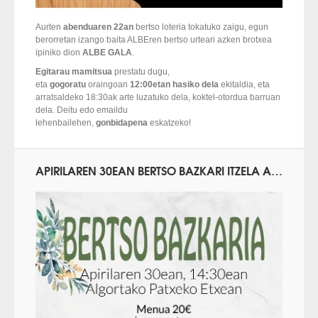
Aurten
abenduaren 22an
bertso loteria tokatuko zaigu, egun
berorretan izango baita ALBEren bertso urteari azken brotxea
ipiniko dion
ALBE GALA
.
Egitarau mamitsua
prestatu dugu,
eta
gogoratu
oraingoan
12:00etan hasiko dela
ekitaldia, eta
arratsaldeko 18:30ak arte luzatuko dela, koktel-otordua barruan
dela. Deitu edo emaildu
lehenbailehen,
gonbidapena
eskatzeko!
APIRILAREN 30EAN BERTSO BAZKARI ITZELA ALGORTAN