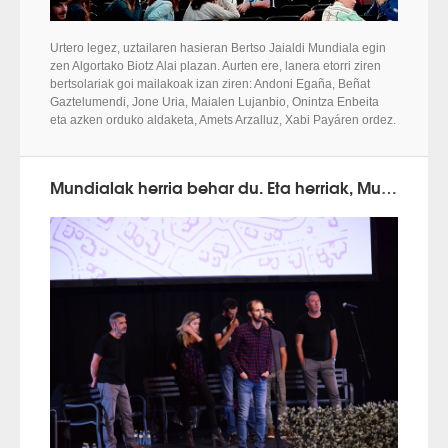
Urtero legez, uztailaren hasieran Bertso Jaialdi Mundiala egin
zen Algortako Biotz Alai plazan. Aurten ere, lanera etorri ziren
bertsolariak goi mailakoak izan ziren: Andoni Egaña, Beñat
Gaztelumendi, Jone Uria, Maialen Lujanbio, Onintza Enbeita
eta azken orduko aldaketa, Amets Arzalluz, Xabi Payáren ordez.
Mundialak herria behar du. Eta herriak, Mundiala behar al du?