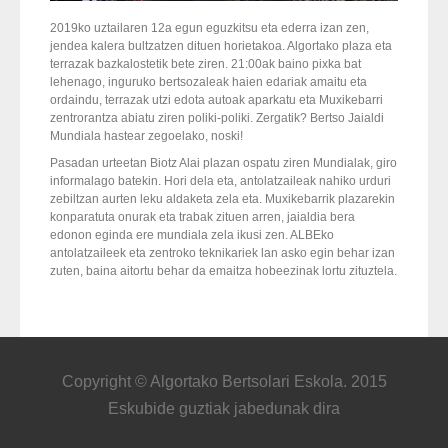
2019ko uztailaren 12a egun eguzkitsu eta ederra izan zen,
jendea kalera bultzatzen dituen horietakoa. Algortako plaza eta
terrazak bazkalostetik bete ziren. 21:00ak baino pixka bat
lehenago, inguruko bertsozaleak haien edariak amaitu eta
ordaindu, terrazak utzi edota autoak aparkatu eta Muxikebarri
zentrorantza abiatu ziren poliki-poliki. Zergatik? Bertso Jaialdi
Mundiala hastear zegoelako, noski!
Pasadan urteetan Biotz Alai plazan ospatu ziren Mundialak, giro
informalago batekin. Hori dela eta, antolatzaileak nahiko urduri
zebiltzan aurten leku aldaketa zela eta. Muxikebarrik plazarekin
konparatuta onurak eta trabak zituen arren, jaialdia bera
edonon eginda ere mundiala zela ikusi zen. ALBEko
antolatzaileek eta zentroko teknikariek lan asko egin behar izan
zuten, baina aitortu behar da emaitza hobeezinak lortu zituztela.
Copyright © Algortako Bertsolari Eskola. 2015
Eskubide guztiak jabedunak dira