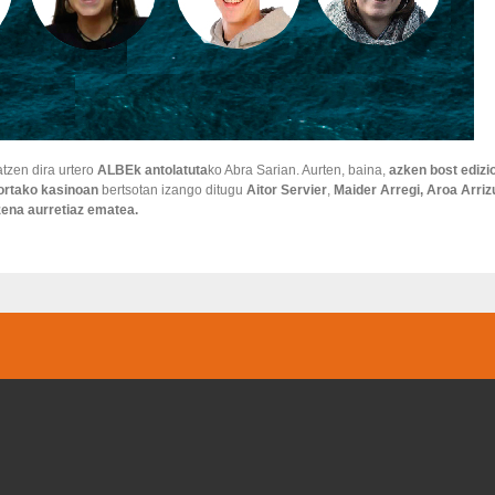
atzen dira urtero
ALBEk antolatuta
ko Abra Sarian. Aurten, baina,
azken bost edizi
gortako kasinoan
bertsotan izango ditugu
Aitor Servier
,
Maider Arregi
,
Aroa Arriz
zena aurretiaz ematea.