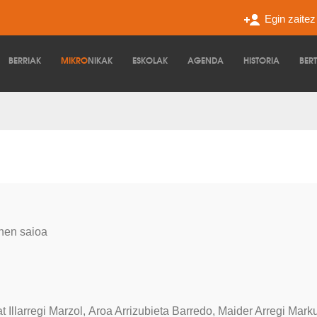
Egin zaite
BERRIAK
MIKRO
NIKAK
ESKOLAK
AGENDA
HISTORIA
BER
unen saioa
 Illarregi Marzol, Aroa Arrizubieta Barredo, Maider Arregi Marku