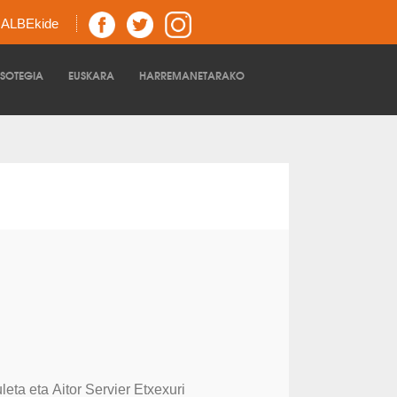
z ALBEkide
TSOTEGIA
EUSKARA
HARREMANETARAKO
leta eta Aitor Servier Etxexuri