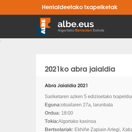
Herrialdeetako txapelketak
-
2021ko abra jaialdia
Abra Jaialdia 2021
Sariketaren azken 5 edizioetako txapeld
Eguna:
otsailaren 27a, larunbata
Ordua:
18:00
Tokia:
Algortako kasinoa
Bertsolariak:
Ekhiñe Zapiain Arlegi, Xabat