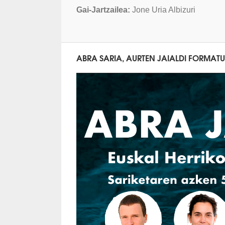
Gai-Jartzailea:
Jone Uria Albizuri
ABRA SARIA, AURTEN JAIALDI FORMAT