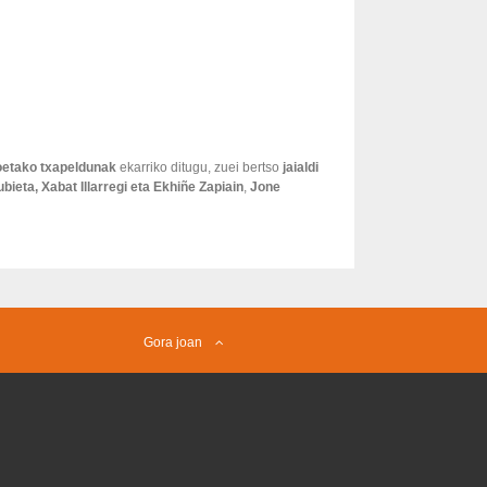
oetako txapeldunak
ekarriko ditugu, zuei bertso
jaialdi
ubieta
,
Xabat Illarregi
eta
Ekhiñe Zapiain
,
Jone
Gora joan