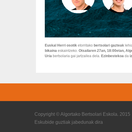
Euskal Herri osotik
etorritako
bertsolari gazteak
lehi
bikaina
eskaintzeko.
Otsailaren 27an, 18:00etan, Al
Uria
bertsolaria gai jartzailea dela.
Ezinbestekoa
da
i
Copyright © Algortako Bertsolari Eskola. 2015
Eskubide guztiak jabedunak dira